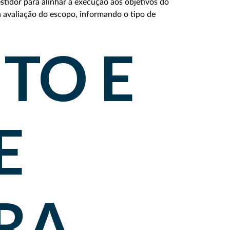
tidor para alinhar a execução aos objetivos do
a avaliação do escopo, informando o tipo de
TO E
E
ARA