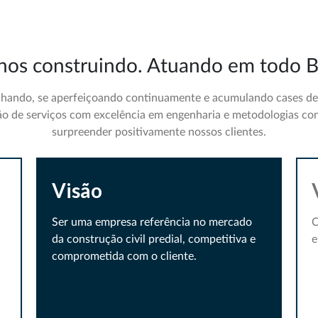
nos construindo. Atuando em todo Br
hando, se aperfeiçoando continuamente e acumulando cases de s
ção de serviços com excelência em engenharia e metodologias co
surpreender positivamente nossos clientes.
Visão
Ser uma empresa referência no mercado
C
da construção civil predial, competitiva e
e
comprometida com o cliente.