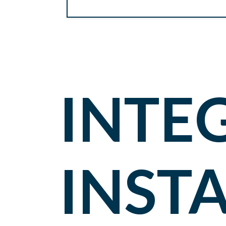
INTE
INST