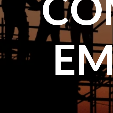
CO
EM