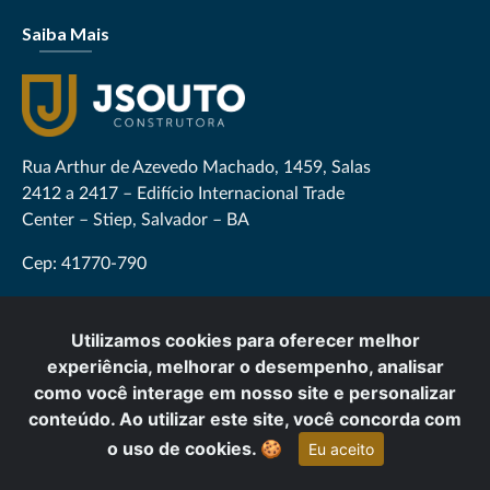
Saiba Mais
Rua Arthur de Azevedo Machado, 1459, Salas
2412 a 2417 – Edifício Internacional Trade
Center – Stiep, Salvador – BA
Cep: 41770-790
CONTATO@GRUPOJSOUTO.COM.BR
Utilizamos cookies para oferecer melhor
experiência, melhorar o desempenho, analisar
como você interage em nosso site e personalizar
conteúdo. Ao utilizar este site, você concorda com
Este site está protegido pela Lei de Direitos Autorais. (Lei 9610 de 19/02/1998), sua
reprodução total ou parcial é proibida nos termos da Lei. - Desenvolvido por
Digitall Evolution
o uso de cookies.
🍪
Eu aceito